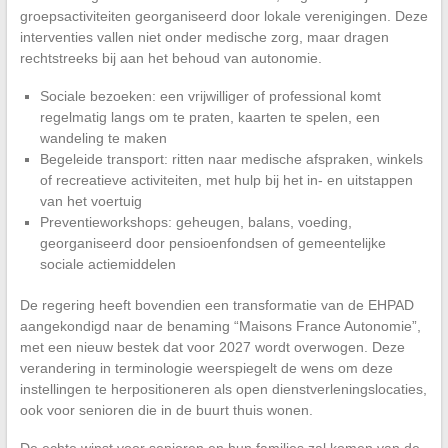
groepsactiviteiten georganiseerd door lokale verenigingen. Deze
interventies vallen niet onder medische zorg, maar dragen
rechtstreeks bij aan het behoud van autonomie.
Sociale bezoeken: een vrijwilliger of professional komt
regelmatig langs om te praten, kaarten te spelen, een
wandeling te maken
Begeleide transport: ritten naar medische afspraken, winkels
of recreatieve activiteiten, met hulp bij het in- en uitstappen
van het voertuig
Preventieworkshops: geheugen, balans, voeding,
georganiseerd door pensioenfondsen of gemeentelijke
sociale actiemiddelen
De regering heeft bovendien een transformatie van de EHPAD
aangekondigd naar de benaming “Maisons France Autonomie”,
met een nieuw bestek dat voor 2027 wordt overwogen. Deze
verandering in terminologie weerspiegelt de wens om deze
instellingen te herpositioneren als open dienstverleningslocaties,
ook voor senioren die in de buurt thuis wonen.
De echte winst voor senioren en hun families zal komen van de