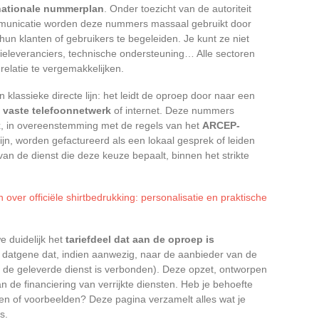
nationale nummerplan
. Onder toezicht van de autoriteit
mmunicatie worden deze nummers massaal gebruikt door
un klanten of gebruikers te begeleiden. Je kunt ze niet
ieleveranciers, technische ondersteuning… Alle sectoren
elatie te vergemakkelijken.
n klassieke directe lijn: het leidt de oproep door naar een
t
vaste telefoonnetwerk
of internet. Deze nummers
, in overeenstemming met de regels van het
ARCEP-
ijn, worden gefactureerd als een lokaal gesprek of leiden
van de dienst die deze keuze bepaalt, binnen het strikte
 over officiële shirtbedrukking: personalisatie en praktische
e duidelijk het
tariefdeel dat aan de oproep is
 datgene dat, indien aanwezig, naar de aanbieder van de
 de geleverde dienst is verbonden). Deze opzet, ontworpen
n de financiering van verrijkte diensten. Heb je behoefte
ten of voorbeelden? Deze pagina verzamelt alles wat je
s.