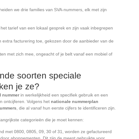
cheiden we drie families van SVA-nummers, elk met zijn
t tarief van een lokaal gesprek en zijn vaak inbegrepen
 extra facturering toe, gekozen door de aanbieder van de
n met zich mee, ongeacht of je belt vanaf een mobiel of
ende soorten speciale
ken je ze?
al nummer
in werkelijkheid een specifiek gebruik en een
an ontcijferen. Volgens het
nationale nummerplan
nummers
, die al vanaf hun eerste cijfers te identificeren zijn.
angrijkste categorieën die je moet kennen:
nd met 0800, 0805, 09, 30 of 31, worden ze gefactureerd
 door abonnementen. Dit zijn de meest gebruikte voor