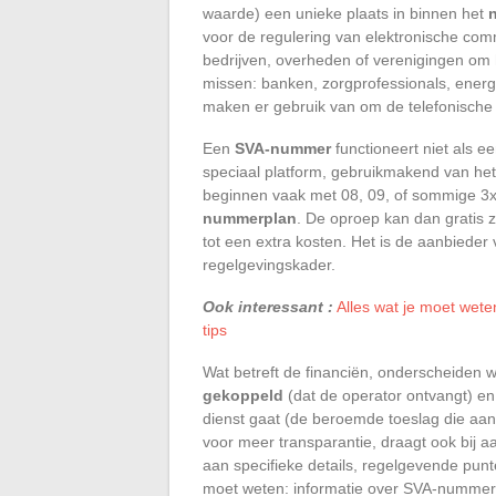
waarde) een unieke plaats in binnen het
voor de regulering van elektronische co
bedrijven, overheden of verenigingen om h
missen: banken, zorgprofessionals, energ
maken er gebruik van om de telefonische r
Een
SVA-nummer
functioneert niet als ee
speciaal platform, gebruikmakend van he
beginnen vaak met 08, 09, of sommige 3x
nummerplan
. De oproep kan dan gratis z
tot een extra kosten. Het is de aanbieder 
regelgevingskader.
Ook interessant :
Alles wat je moet weten
tips
Wat betreft de financiën, onderscheiden w
gekoppeld
(dat de operator ontvangt) en
dienst gaat (de beroemde toeslag die aan
voor meer transparantie, draagt ook bij aa
aan specifieke details, regelgevende pun
moet weten: informatie over SVA-nummer