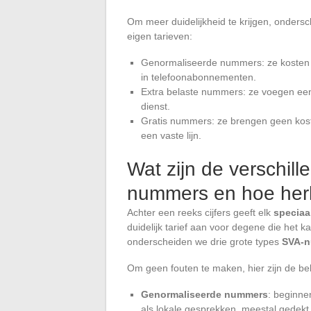
Om meer duidelijkheid te krijgen, onders
eigen tarieven:
Genormaliseerde nummers: ze kosten he
in telefoonabonnementen.
Extra belaste nummers: ze voegen een
dienst.
Gratis nummers: ze brengen geen koste
een vaste lijn.
Wat zijn de verschill
nummers en hoe her
Achter een reeks cijfers geeft elk
specia
duidelijk tarief aan voor degene die het k
onderscheiden we drie grote types
SVA-
Om geen fouten te maken, hier zijn de bel
Genormaliseerde nummers
: beginne
als lokale gesprekken, meestal gedekt