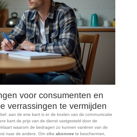
agingen voor consumenten en
 verrassingen te vermijden
bel: aan de ene kant is er de kosten van de communicatie
re kant de prijs van de dienst vastgesteld door de
rklaart waarom de bedragen zo kunnen variëren van de
enst naar de andere. Om elke
abonnee
te beschermen,