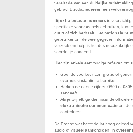
vereist de wet een duidelijke tariefmeldi
gebracht, zodat iedereen een weloverwo
Bij
extra belaste nummers
is voorzichti
specifieke voorvoegsels gebruiken, kunnen
duurt of zich herhaalt. Het
nationale nu
gebruiker
om de weergegeven informatie t
verzoek om hulp is het dus noodzakelijk o
voordat je opneemt.
Hier zijn enkele eenvoudige reflexen om ru
Geef de voorkeur aan
gratis
of genorm
overheidsinstantie te bereiken.
Herken de eerste cijfers: 0800 of 0805 z
aangeeft.
Als je twijfelt, ga dan naar de officiël
elektronische communicatie
om de re
controleren.
De Franse wet heeft de lat hoog gelegd vo
audio of visueel aankondigen, in overe