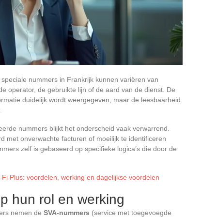
speciale nummers in Frankrijk kunnen variëren van
de operator, de gebruikte lijn of de aard van de dienst. De
nformatie duidelijk wordt weergegeven, maar de leesbaarheid
.
seerde nummers blijkt het onderscheid vaak verwarrend.
et onverwachte facturen of moeilijk te identificeren
mmers zelf is gebaseerd op specifieke logica’s die door de
-Fi Plus: voordelen, werking en dagelijkse voordelen
p hun rol en werking
mmers nemen de
SVA-nummers
(service met toegevoegde