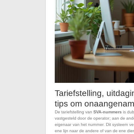
Tariefstelling, uitd
tips om onaangename
De tariefstelling van
SVA-nummers
is dub
vastgesteld door de operator; aan de ande
eigenaar van het nummer. Dit systeem ve
ene lijn naar de andere of van de ene di