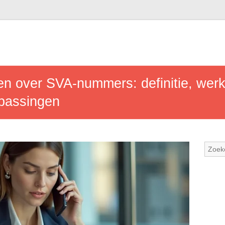
en over SVA-nummers: definitie, werk
passingen