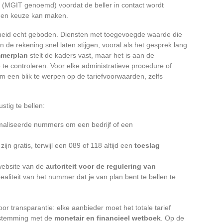
ng (MGIT genoemd) voordat de beller in contact wordt
gen keuze kan maken.
gheid echt geboden. Diensten met toegevoegde waarde die
 de rekening snel laten stijgen, vooral als het gesprek lang
mmerplan
stelt de kaders vast, maar het is aan de
e controleren. Voor elke administratieve procedure of
m een blik te werpen op de tariefvoorwaarden, zelfs
stig te bellen:
aliseerde nummers om een bedrijf of een
ijn gratis, terwijl een 089 of 118 altijd een
toeslag
e website van de
autoriteit voor de regulering van
aliteit van het nummer dat je van plan bent te bellen te
or transparantie: elke aanbieder moet het totale tarief
enstemming met de
monetair en financieel wetboek
. Op de