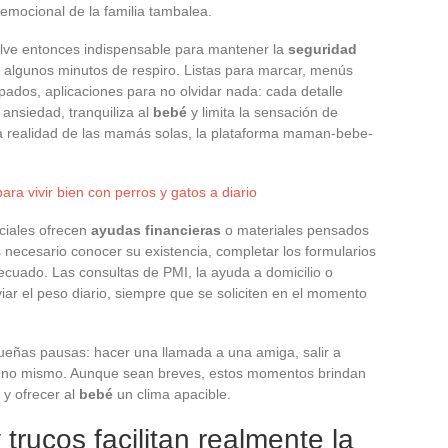
o emocional de la familia tambalea.
elve entonces indispensable para mantener la
seguridad
á, algunos minutos de respiro. Listas para marcar, menús
upados, aplicaciones para no olvidar nada: cada detalle
ansiedad, tranquiliza al
bebé
y limita la sensación de
la realidad de las mamás solas, la plataforma maman-bebe-
ra vivir bien con perros y gatos a diario
ociales ofrecen
ayudas financieras
o materiales pensados
 necesario conocer su existencia, completar los formularios
cuado. Las consultas de PMI, la ayuda a domicilio o
viar el peso diario, siempre que se soliciten en el momento
ueñas pausas: hacer una llamada a una amiga, salir a
uno mismo. Aunque sean breves, estos momentos brindan
s y ofrecer al
bebé
un clima apacible.
trucos facilitan realmente la