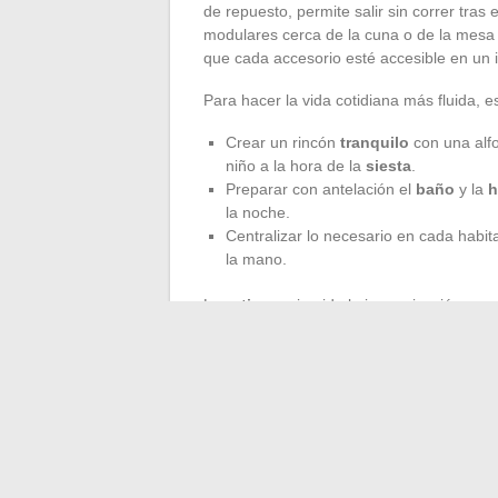
de repuesto, permite salir sin correr tras 
modulares cerca de la cuna o de la mesa 
que cada accesorio esté accesible en un 
Para hacer la vida cotidiana más fluida, e
Crear un rincón
tranquilo
con una alfo
niño a la hora de la
siesta
.
Preparar con antelación el
baño
y la
h
la noche.
Centralizar lo necesario en cada habit
la mano.
La
rutina
no impide la improvisación; pre
imprevistos con más serenidad. Tomarse 
compartidos, y luego concederse pausas, t
En el torbellino del día a día, cada padr
ajustes, estas soluciones recogidas a lo 
diferencia y transforman las limitaciones e