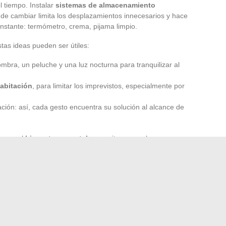
el tiempo. Instalar
sistemas de almacenamiento
de cambiar limita los desplazamientos innecesarios y hace
instante: termómetro, crema, pijama limpio.
stas ideas pueden ser útiles:
mbra, un peluche y una luz nocturna para tranquilizar al
abitación
, para limitar los imprevistos, especialmente por
ación: así, cada gesto encuentra su solución al alcance de
serva el
bienestar parental
y permite acoger los
el tiempo para alternar tareas del hogar y momentos
ambién es invertir en su equilibrio.
e inventa sus propios referentes. Son estos pequeños
largo de la experiencia, las que terminan marcando la
n aliadas discretas.