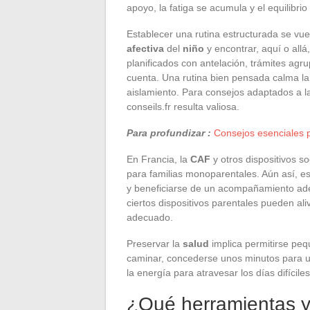
apoyo, la fatiga se acumula y el equilibri
Establecer una rutina estructurada se vu
afectiva
del
niño
y encontrar, aquí o all
planificados con antelación, trámites agr
cuenta. Una rutina bien pensada calma la 
aislamiento. Para consejos adaptados a 
conseils.fr resulta valiosa.
Para profundizar :
Consejos esenciales pa
En Francia, la
CAF
y otros dispositivos s
para familias monoparentales. Aún así, es
y beneficiarse de un acompañamiento ade
ciertos dispositivos parentales pueden ali
adecuado.
Preservar la
salud
implica permitirse peq
caminar, concederse unos minutos para 
la energía para atravesar los días difícile
¿Qué herramientas y 