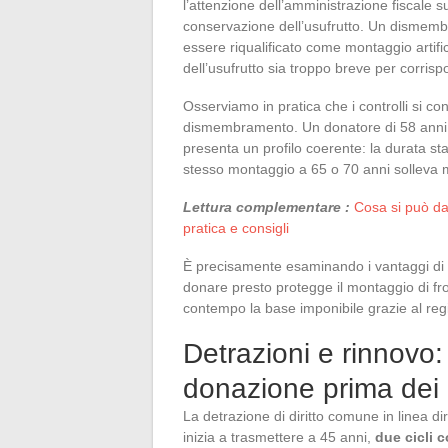
l’attenzione dell’amministrazione fiscale s
conservazione dell’usufrutto. Un dismembr
essere riqualificato come montaggio artific
dell’usufrutto sia troppo breve per corri
Osserviamo in pratica che i controlli si c
dismembramento. Un donatore di 58 anni c
presenta un profilo coerente: la durata sta
stesso montaggio a 65 o 70 anni solleva ma
Lettura complementare :
Cosa si può d
pratica e consigli
È precisamente esaminando i vantaggi di 
donare presto protegge il montaggio di fr
contempo la base imponibile grazie al regi
Detrazioni e rinnovo:
donazione prima dei
La detrazione di diritto comune in linea di
inizia a trasmettere a 45 anni,
due cicli c