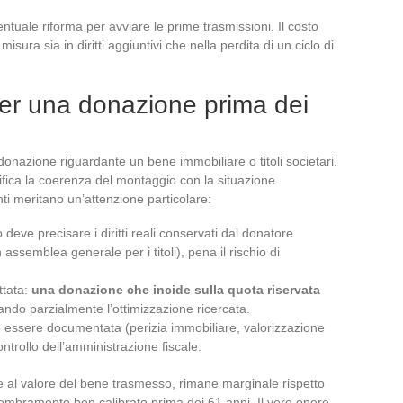
ale riforma per avviare le prime trasmissioni. Il costo
isura sia in diritti aggiuntivi che nella perdita di un ciclo di
 per una donazione prima dei
i donazione riguardante un bene immobiliare o titoli societari.
ifica la coerenza del montaggio con la situazione
ti meritano un’attenzione particolare:
 deve precisare i diritti reali conservati dal donatore
in assemblea generale per i titoli), pena il rischio di
ttata:
una donazione che incide sulla quota riservata
lando parzialmente l’ottimizzazione ricercata.
 essere documentata (perizia immobiliare, valorizzazione
controllo dell’amministrazione fiscale.
ale al valore del bene trasmesso, rimane marginale rispetto
membramento ben calibrato prima dei 61 anni. Il vero onere