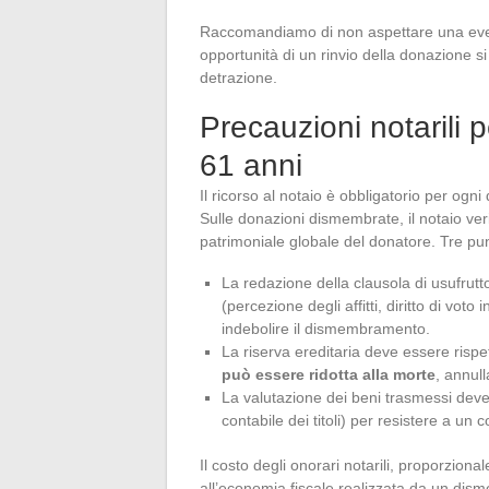
Raccomandiamo di non aspettare una eventu
opportunità di un rinvio della donazione si m
detrazione.
Precauzioni notarili
61 anni
Il ricorso al notaio è obbligatorio per ogn
Sulle donazioni dismembrate, il notaio ver
patrimoniale globale del donatore. Tre pun
La redazione della clausola di usufrutto
(percezione degli affitti, diritto di voto 
indebolire il dismembramento.
La riserva ereditaria deve essere rispe
può essere ridotta alla morte
, annul
La valutazione dei beni trasmessi deve
contabile dei titoli) per resistere a un 
Il costo degli onorari notarili, proporzion
all’economia fiscale realizzata da un dis