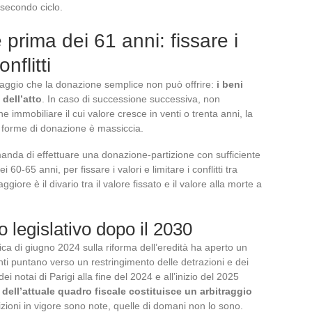
 secondo ciclo.
prima dei 61 anni: fissare i
nflitti
aggio che la donazione semplice non può offrire:
i beni
 dell’atto
. In caso di successione successiva, non
e immobiliare il cui valore cresce in venti o trenta anni, la
ue forme di donazione è massiccia.
manda di effettuare una donazione-partizione con sufficiente
i 60-65 anni, per fissare i valori e limitare i conflitti tra
iore è il divario tra il valore fissato e il valore alla morte a
to legislativo dopo il 2030
ica di giugno 2024 sulla riforma dell’eredità ha aperto un
nti puntano verso un restringimento delle detrazioni e dei
 notai di Parigi alla fine del 2024 e all’inizio del 2025
 dell’attuale quadro fiscale costituisce un arbitraggio
zioni in vigore sono note, quelle di domani non lo sono.