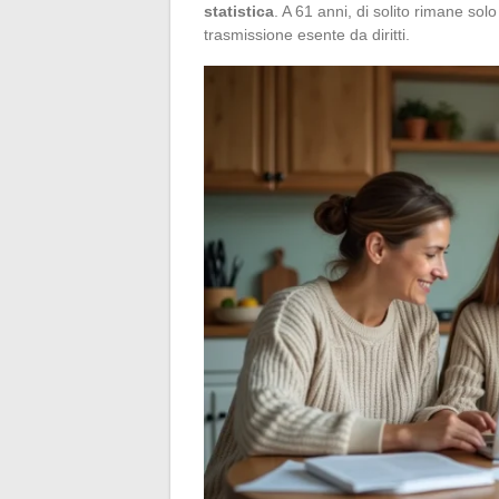
statistica
. A 61 anni, di solito rimane solo
trasmissione esente da diritti.