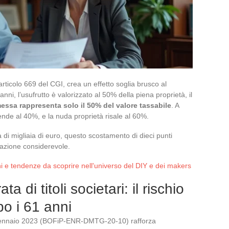
l’articolo 669 del CGI, crea un effetto soglia brusco al
ni, l’usufrutto è valorizzato al 50% della piena proprietà, il
essa rappresenta solo il 50% del valore tassabile
. A
cende al 40%, e la nuda proprietà risale al 60%.
 di migliaia di euro, questo scostamento di dieci punti
onazione considerevole.
i e tendenze da scoprire nell'universo del DIY e dei makers
di titoli societari: il rischio
po i 61 anni
 gennaio 2023 (BOFiP-ENR-DMTG-20-10) rafforza