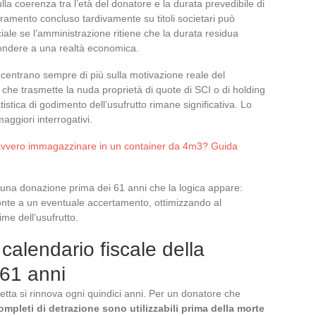
ulla coerenza tra l’età del donatore e la durata prevedibile di
amento concluso tardivamente su titoli societari può
iale se l’amministrazione ritiene che la durata residua
spondere a una realtà economica.
oncentrano sempre di più sulla motivazione reale del
he trasmette la nuda proprietà di quote di SCI o di holding
tistica di godimento dell’usufrutto rimane significativa. Lo
ggiori interrogativi.
avvero immagazzinare in un container da 4m3? Guida
una donazione prima dei 61 anni che la logica appare:
onte a un eventuale accertamento, ottimizzando al
me dell’usufrutto.
 calendario fiscale della
 61 anni
retta si rinnova ogni quindici anni. Per un donatore che
ompleti di detrazione sono utilizzabili prima della morte