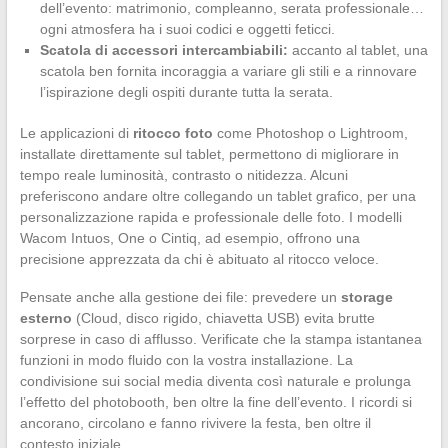
dell’evento: matrimonio, compleanno, serata professionale…
ogni atmosfera ha i suoi codici e oggetti feticci.
Scatola di accessori intercambiabili:
accanto al tablet, una
scatola ben fornita incoraggia a variare gli stili e a rinnovare
l’ispirazione degli ospiti durante tutta la serata.
Le applicazioni di
ritocco foto
come Photoshop o Lightroom,
installate direttamente sul tablet, permettono di migliorare in
tempo reale luminosità, contrasto o nitidezza. Alcuni
preferiscono andare oltre collegando un tablet grafico, per una
personalizzazione rapida e professionale delle foto. I modelli
Wacom Intuos, One o Cintiq, ad esempio, offrono una
precisione apprezzata da chi è abituato al ritocco veloce.
Pensate anche alla gestione dei file: prevedere un
storage
esterno
(Cloud, disco rigido, chiavetta USB) evita brutte
sorprese in caso di afflusso. Verificate che la stampa istantanea
funzioni in modo fluido con la vostra installazione. La
condivisione sui social media diventa così naturale e prolunga
l’effetto del photobooth, ben oltre la fine dell’evento. I ricordi si
ancorano, circolano e fanno rivivere la festa, ben oltre il
contesto iniziale.