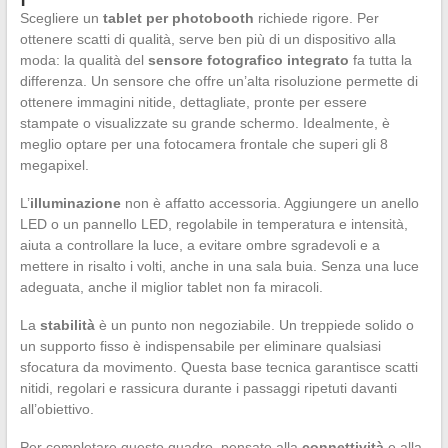
Scegliere un
tablet per photobooth
richiede rigore. Per
ottenere scatti di qualità, serve ben più di un dispositivo alla
moda: la qualità del
sensore fotografico integrato
fa tutta la
differenza. Un sensore che offre un’alta risoluzione permette di
ottenere immagini nitide, dettagliate, pronte per essere
stampate o visualizzate su grande schermo. Idealmente, è
meglio optare per una fotocamera frontale che superi gli 8
megapixel.
L’
illuminazione
non è affatto accessoria. Aggiungere un anello
LED o un pannello LED, regolabile in temperatura e intensità,
aiuta a controllare la luce, a evitare ombre sgradevoli e a
mettere in risalto i volti, anche in una sala buia. Senza una luce
adeguata, anche il miglior tablet non fa miracoli.
La
stabilità
è un punto non negoziabile. Un treppiede solido o
un supporto fisso è indispensabile per eliminare qualsiasi
sfocatura da movimento. Questa base tecnica garantisce scatti
nitidi, regolari e rassicura durante i passaggi ripetuti davanti
all’obiettivo.
Per completare questo quadro, pensate alla
connettività
e alla