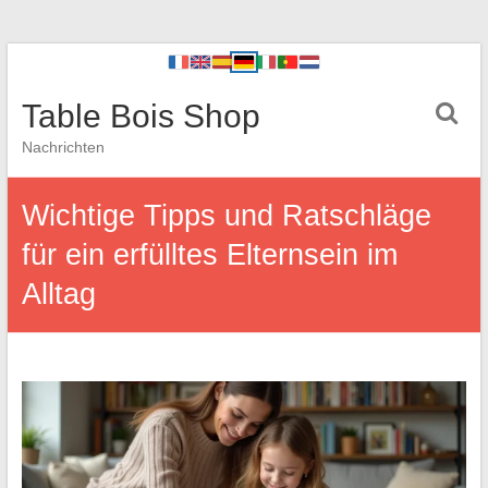
Table Bois Shop
Nachrichten
Wichtige Tipps und Ratschläge
für ein erfülltes Elternsein im
Alltag